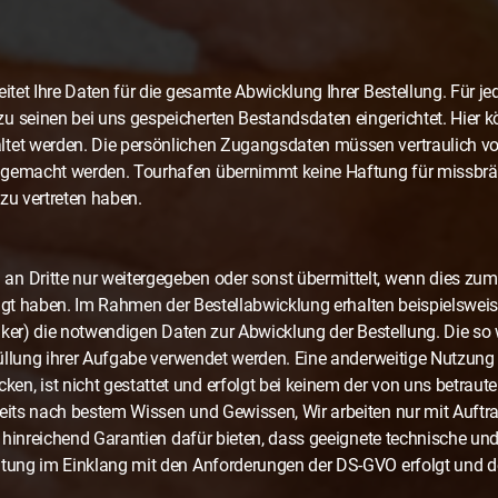
itet Ihre Daten für die gesamte Abwicklung Ihrer Bestellung. Für jede
u seinen bei uns gespeicherten Bestandsdaten eingerichtet. Hier k
ltet werden. Die persönlichen Zugangsdaten müssen vertraulich v
 gemacht werden. Tourhafen übernimmt keine Haftung für missbrä
zu vertreten haben.
n Dritte nur weitergegeben oder sonst übermittelt, wenn dies zum
lligt haben. Im Rahmen der Bestellabwicklung erhalten beispielsweis
stiker) die notwendigen Daten zur Abwicklung der Bestellung. Die 
rfüllung ihrer Aufgabe verwendet werden. Eine anderweitige Nutzung
, ist nicht gestattet und erfolgt bei keinem der von uns betrauten 
seits nach bestem Wissen und Gewissen, Wir arbeiten nur mit Auftr
die hinreichend Garantien dafür bieten, dass geeignete technische
itung im Einklang mit den Anforderungen der DS-GVO erfolgt und d