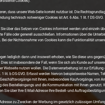
rsistente Cookies).
ren, dass unsere Web-Seite korrekt nutzbar ist. Die Rechtsgrundlag
ung technisch notweniger Cookies ist Art. 6 Abs. 1 lit. f DS-GVO.
s Sie über das Setzen von Cookies informiert werden und einzeln 
 Fälle oder generell ausschließen. Informationen über die Unterbi
rs. Bei der Nichtannahme von Cookies kann die Funktionalität unser
n lediglich dann und insoweit erhoben, wie Sie diese uns gegenüb
ies ist insbesondere der Fall, wenn Sie sich als Kunde auf unserer 
r Webseite nutzen wollen. Die Datenverarbeitung ist zur Erfüllung 
s. 1 lit. b DS-GVO. Erfasst werden hiervon beispielsweise Namen, 
 Geschäftsvorgänge mit Ihnen, insbesondere Kaufvorgänge, von An
ng des Bestelleingangs und die Kommunikation mit Ihnen genutzt. 
ten Sie über Ihre E-Mail-Adresse Ihre Bestell- und Auftragsbestätigun
l-Adresse zu Zwecken der Werbung im gesetzlich zulässigen Umfang