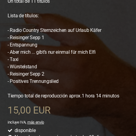
Un total de 11 títulos
Lista de títulos:
- Radio Country Sternzeichen auf Urlaub Käfer
- Reisinger Sepp 1
- Entspannung
- Aber mich ... gibt’s nur einmal für mich Elfi
- Taxi
- Würstelstand
- Reisinger Sepp 2
- Positives Trennungslied
Tiempo total de reproducción aprox.1 hora 14 minutos
15,00 EUR
incluye IVA,
más envío
disponible