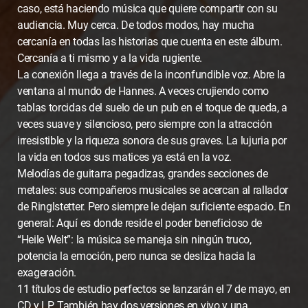
caso, está haciendo música que quiere compartir con su
audiencia. Muy cerca. De todos modos, hay mucha
cercanía en todas las historias que cuenta en este álbum.
Cercanía a ti mismo y a la vida rugiente.
La conexión llega a través de la inconfundible voz. Abre la
ventana al mundo de Hannes. A veces crujiendo como
tablas torcidas del suelo de un pub en el toque de queda, a
veces suave y silencioso, pero siempre con la atracción
irresistible y la riqueza sonora de sus graves. La lujuria por
la vida en todos sus matices ya está en la voz.
Melodías de guitarra pegadizas, grandes secciones de
metales: sus compañeros musicales se acercan al rallador
de Ringlstetter. Pero siempre le dejan suficiente espacio. En
general: Aquí es donde reside el poder beneficioso de
“Heile Welt”: la música se maneja sin ningún truco,
potencia la emoción, pero nunca se desliza hacia la
exageración.
11 títulos de estudio perfectos se lanzarán el 7 de mayo, en
CD y LP. También hay dos versiones en vivo y una