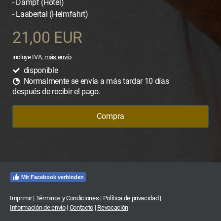
- Dampf (Hotel)
- Laabertal (Heimfahrt)
21,00 EUR
incluye IVA,
más envío
disponible
Normalmente se envía a más tardar 10 días
después de recibir el pago.
Compra
Mit Facebook verbinden
Imprimir
|
Términos y Condiciones
|
Política de privacidad
|
Información de envío
|
Contacto
|
Revocación